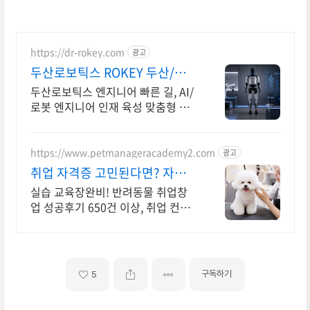
https://dr-rokey.com
광고
두산로보틱스 ROKEY 두산/미
국 기업 인턴쉽
두산로보틱스 엔지니어 빠른 길, AI/
로봇 엔지니어 인재 육성 맞춤형 교
육! 지능형 로봇 개발을 위한 ROS 프
로그램부터 컴퓨터비전까지!
https://www.petmanageracademy2.com
광고
취업 자격증 고민된다면? 자격
증 취득을 위한 맞춤교육
실습 교육장완비! 반려동물 취업창
업 성공후기 650건 이상, 취업 컨설
팅도 제공! 취업창업 성공후기 596
건
구독하기
5