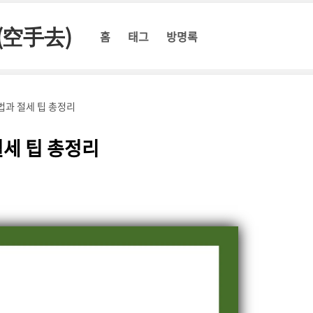
(空手去)
홈
태그
방명록
법과 절세 팁 총정리
세 팁 총정리