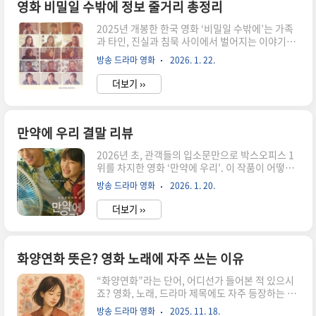
나는 휴먼 드라마라는 반응이 많습니다. 종교적 메
영화 비밀일 수밖에 정보 줄거리 총정리
시지보다는 신념, 공동체, 사람 사이의 정서적 연결
2025년 개봉한 한국 영화 ‘비밀일 수밖에’는 가족
에 집중하며, 관객의 감정을 조용히 흔드는 힘이 있
과 타인, 진실과 침묵 사이에서 벌어지는 이야기를
다고 해요. 주연은 박시후. 스크린에서 오랜만에 복
섬세하게 담아낸 작품입니다. 등장인물부터 숨겨
귀한 그는 이번 작품에서 감정의 변화를 세밀하게
방송 드라마 영화
2026. 1. 22.
진 진실까지, 이 영화의 줄거리와 핵심 포인트를 지
그려내며 “이전과는 다른 연기”라는 평가를 받기
금 정리해 드립니다. 1. 영화 ‘비밀일 수밖에’, 어떤
도 했죠...
더보기 ››
이야기인가요? 영화 ‘비밀일 수밖에’는 춘천을 배
경으로 한 잔잔하면서도 파격적인 서사로 시작됩니
다. 고등학교 교사 정하의 집에 예고 없이 찾아온 아
들 진우와 그의 여자친구 제니. 단순한 방문처럼 보
만약에 우리 결말 리뷰
였지만, 곧 이 집은 낯선 관계들의 충돌 지점이 되어
2026년 초, 관객들의 입소문만으로 박스오피스 1
버립니다. 말 못 할 사연을 가진 인물들이 모여, 한
위를 차지한 영화 ‘만약에 우리’. 이 작품이 어떻게
지붕 아래에서 감추려 했던 진실이 하나둘 드러나
150만 관객을 돌파하며 흥행에 성공했는지, 결말
는 구조죠. 드라마와 코미디의 경계를 넘나드는 전
방송 드라마 영화
2026. 1. 20.
과 원작 비교까지 모두 정리해 드립니다. 1. 영화
개지만, 중심엔 언제나 ‘관계’와 ‘정체성’이라는 테
‘만약에 우리’, 어떤 이야기인가요? ‘만약에 우
마가 자..
더보기 ››
리’는 2008년, 고속버스에서 우연히 만난 두 청춘
‘은호’와 ‘정원’의 이야기로 시작됩니다. 사랑에 빠
졌지만 현실의 벽에 부딪혀 결국 이별하게 되고, 10
년 후 우연히 비행기에서 재회하면서 과거의 기억
화양연화 뜻은? 영화 노래에 자주 쓰는 이유
을 다시 마주하게 되죠. 이 영화는 단순한 연애담이
“화양연화”라는 단어, 어디선가 들어본 적 있으시
아니라, 사랑과 이별, 그리고 시간이 흘러도 지워지
죠? 영화, 노래, 드라마 제목에도 자주 등장하는 이
지 않는 감정을 섬세하게 그려낸 작품이에요. 2. 원
말. 단순히 예쁜 말처럼 보이지만, 사실 그 안에는
작 영화와의 차이점은 뭘까요? ‘만약에 우리’는
방송 드라마 영화
2025. 11. 18.