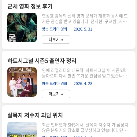
독특한 앙상블을 완성했다. 영화는 한때 최고의 인
군체 영화 정보 후기
기를 누렸던 혼성 아이돌 그룹이 20년 만에 다시 무
연상호 감독의 신작 영화 군체가 개봉과 동시에 뜨
대에 오르기 위해 고군분투하는 과정을 중심으로
거운 관심을 받고 있습니다. 전지현, 구교환, 지창
펼쳐진다. 단순한 코미디를 넘어 지나간 청춘과 미
욱 등 화려한 출연진과 기존 좀비 영화와는 차별화
완의 꿈을 돌아보게 만드는 작품이다. 영화 정보 제
방송 드라마 영화
2026. 5. 31.
된 설정으로 기대를 모았는데요. 특히 집단 지성을
목 : 와일드 씽(Wild Sing)개봉 : 20..
갖춘 감염체라는 독특한 소재는 개봉 전부터 화제
더보기 ››
의 중심이었습니다. 하지만 실제 관람 이후에는 호
평과 아쉬움이 공존하는 반응이 이어지고 있습니
다. 이번 글에서는 군체의 뜻부터 줄거리, 결말, 평
점, 배우들의 연기력까지 자세히 살펴보겠습니다.
하트시그널 시즌5 출연자 정리
군체 뜻은 무엇일까? 영화 제목인 군체(群體)는 여
연애 리얼리티의 대표작 ‘하트시그널’이 시즌5로
러 개체가 하나의 유기적인 집단처럼 행동하는 상
돌아오며 다시 한번 뜨거운 관심을 받고 있습니다.
태를 의미합니다. 생물학에서는 개미집단이나 벌
특히 이번 시즌은 첫 방송부터 출연자들의 직업과
집처럼 구성원들이 정보를 공유하며 움직이는 형태
방송 드라마 영화
2026. 4. 28.
비주얼, 그리고 예상 밖의 매력 포인트로 화제가 되
를 군체라고 부릅니다. 영화 속 감염자들은 단순한
고 있는데요. 과연 이번 시즌의 주인공들은 누구일
좀비가 아닙니다. 서로 정보를 교환하고..
더보기 ››
까요? 하트시그널 시즌5 출연자 한눈에 정리 2026
년 방영을 시작한 하트시그널5는 총 6명의 입주자
가 ‘시그널 하우스’에서 생활하며 썸과 감정의 흐름
을 그려가는 구조입니다. 이번 시즌 역시 남자 3명,
살목지 저수지 괴담 위치
여자 3명의 균형 잡힌 구성이며, 다양한 직업과 배
최근 인터넷과 SNS에서 ‘살목지 저수지’가 심상치
경이 눈길을 끌고 있습니다. ✔ 남자 출연자박우열
않은 분위기의 장소로 급부상하고 있습니다. 단순
김성민김서원✔ 여자 출연자강유경정규리김민주
한 농업용 저수지였던 이곳이 왜 갑자기 공포 명소
하트시그널 시즌5 출연자는 첫 방송부터 강한 인상