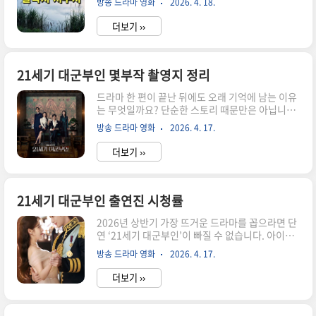
방송 드라마 영화
2026. 4. 18.
로 불리게 되었을까요? 방송과 영화, 그리고 온라
을 남기며, 시청자들 사이에서 이미 인기 순위와 커
인 괴담이 뒤섞이며 만들어진 살목지의 진짜 모습
플 예측이 활발하게 이루..
더보기 ››
을 차분하게 풀어봅니다. 살목지 저수지 위치와 기
본 정보 살목지 저수지는 충청남도 예산군 광시면
에 위치한 비교적 작은 규모의 저수지입니다. 1982
년에 농업용수 공급을 목적으로 만들어진 이곳은
21세기 대군부인 몇부작 촬영지 정리
오랜 시간 지역 주민들의 생활과 밀접한 역할을 해
드라마 한 편이 끝난 뒤에도 오래 기억에 남는 이유
왔습니다. 주변에는 예산 황새공원 등 자연 친화적
는 무엇일까요? 단순한 스토리 때문만은 아닙니다.
인 공간이 있어 원래는 조용하고 평범한 농촌 풍경
바로 그 이야기를 담아낸 공간, 즉 ‘촬영지’가 주는
을 보여주는 장소였습니다. 하지만 최근 들어 ‘살목
방송 드라마 영화
2026. 4. 17.
분위기가 큰 역할을 합니다. 최근 화제를 모은 21세
지 위치’를 검색하는 사람들이 급증하면서 단순한
기 대군부인 역시 몇부작인지와 함께 촬영지에 대
저수지를 넘어 하나의 이슈 공간으..
더보기 ››
한 관심이 폭발적으로 증가하고 있습니다. 21세기
대군부인 몇부작 정보 먼저 많은 분들이 가장 궁금
해하는 부분부터 짚어보겠습니다. 21세기 대군부
인 몇부작인지 살펴보면, 총 12부작 + 스페셜 1부
21세기 대군부인 출연진 시청률
작으로 구성되어 있습니다. 요즘 드라마 트렌드답
2026년 상반기 가장 뜨거운 드라마를 꼽으라면 단
게 비교적 짧고 밀도 있는 구성인데요. 불필요한 전
연 ‘21세기 대군부인’이 빠질 수 없습니다. 아이유
개 없이 빠르게 몰입할 수 있는 점이 인기 요인으로
와 변우석이라는 강력한 조합, 그리고 현대와 왕실
꼽힙니다. 특히 금토 드라마로 편성되어 매 회차마
방송 드라마 영화
2026. 4. 17.
을 결합한 독특한 설정까지 더해지며 첫 방송부터
다 강한 임팩트를 남기고 있습니다. ✅ 21세기 대군
폭발적인 관심을 끌었죠. 특히 시청률 상승 속도와
부인 홈페이지..
더보기 ››
글로벌 화제성은 단순한 흥행을 넘어 하나의 현상
으로 자리 잡고 있습니다. 21세기 대군부인 출연진
총정리 ‘21세기 대군부인 출연진’은 그 자체만으로