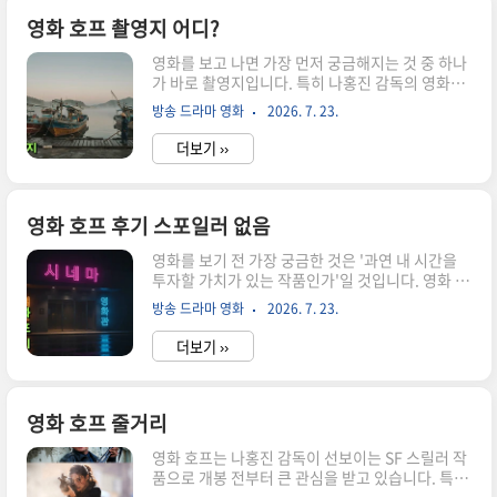
익분기점이 주목받는 이유 영화 호프는 일반적인
한국 영화보다 훨씬 큰 규모의 프로젝트로 평가받
영화 호프 촬영지 어디?
습니다. 나홍진 감독 특유의 연출 스타일에 더해 국
영화를 보고 나면 가장 먼저 궁금해지는 것 중 하나
내외 배우들이 참여하면서 제작 단계부터 업계의
가 바로 촬영지입니다. 특히 나홍진 감독의 영화
관심을 한 몸에 받았습니다. 이처럼 대규모 제작비
《호프(HOPE)》는 공개 전부터 촬영 장소에 대한
가 투입된 작품은 자연스럽게 손익분기점이 화제가
방송 드라마 영화
2026. 7. 23.
관심이 이어지고 있습니다. 이번 글에서는 영화 호
됩니다. 손익분기점은 단순한 숫자가 아니라 영화
프 촬영지로 알려진 전남 해남 남창리를 중심으로
가 투자금을 회수하고 수익을 내기 시작하는 기..
더보기 ››
촬영 배경과 방문 포인트, 함께 둘러볼 만한 여행 정
보까지 자세히 소개합니다. 영화 호프 촬영지는 어
디인가? 영화 호프 촬영지는 전라남도 해남군 북평
면 남창리 일대로 알려져 있습니다. 남해안의 잔잔
영화 호프 후기 스포일러 없음
한 바다와 오래된 어촌 풍경을 간직한 이곳은 현대
영화를 보기 전 가장 궁금한 것은 '과연 내 시간을
적인 개발이 상대적으로 적어 영화가 원하는 분위
투자할 가치가 있는 작품인가'일 것입니다. 영화 호
기를 표현하기에 적합한 장소였습니다. 특히 제작
프는 공개 전부터 화려한 제작진과 배우들의 조합
진은 기존 마을 풍경을 활용하는 데 그치지 않고 영
방송 드라마 영화
2026. 7. 23.
으로 큰 관심을 모았고, 개봉 이후에는 다양한 해석
화의 배경이 되는 공간을 더욱 사실적으로 구현하
과 평가가 이어지고 있습니다. 이번 글에서는 스포
기 위해 일부 세트를 조성한 ..
더보기 ››
일러를 최대한 배제한 채 영화의 분위기와 장점, 아
쉬운 점, 추천 관람층까지 차근차근 살펴보겠습니
다. 영화 호프, 왜 이렇게 관심을 받고 있을까? 영화
호프는 공개 전부터 대규모 제작비와 독특한 세계
영화 호프 줄거리
관으로 화제를 모았습니다. 기존 한국 영화에서는
영화 호프는 나홍진 감독이 선보이는 SF 스릴러 작
쉽게 볼 수 없었던 장르적 시도와 압도적인 스케일
품으로 개봉 전부터 큰 관심을 받고 있습니다. 특히
을 내세우며 많은 관객의 기대를 모았고, 개봉 이후