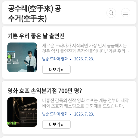
본문 바로가기
공수래(空手來) 공
수거(空手去)
기쁜 우리 좋은 날 출연진
새로운 드라마가 시작되면 가장 먼저 궁금해지는
것은 역시 출연진과 등장인물입니다. '기쁜 우리 좋
은 날' 역시 주연 배우들의 조합과 개성 있는 캐릭터
방송 드라마 영화
2026. 7. 23.
로 관심을 모으고 있습니다. 이번 글에서는 출연진
과 주요 인물, 작품의 특징, 시청 포인트까지 한 번
더보기 ››
에 정리해 보겠습니다. 1. 기쁜 우리 좋은 날, 어떤
드라마일까? '기쁜 우리 좋은 날'은 가족과 사랑, 성
장의 과정을 중심으로 전개되는 드라마입니다. 서
로 다른 삶을 살아온 인물들이 인연으로 연결되면
영화 호프 손익분기점 700만 명?
서 갈등과 화해를 반복하고, 그 속에서 진정한 행복
나홍진 감독의 신작 영화 호프는 개봉 전부터 제작
의 의미를 찾아가는 이야기를 담고 있습니다. 특히
비와 초호화 캐스팅으로 큰 화제를 모았습니다. 특
일일드라마 특유의 빠른 전개와 현실적인 가족 이
히 많은 사람들이 가장 궁금해하는 부분은 바로 손
야기가 조화를 이루며 다양한 연령층이 함께 즐길
방송 드라마 영화
2026. 7. 23.
익분기점이 몇 명인지, 그리고 실제로 흥행에 성공
수 있는 작품으로 기대를 모으고 있습니다. 드라마
할 가능성이 있는지입니다. 현재 공개된 정보와 업
를 처음 시청하는..
더보기 ››
계 분석을 바탕으로 손익분기점의 의미부터 흥행
변수까지 차근차근 살펴보겠습니다. 영화 호프 손