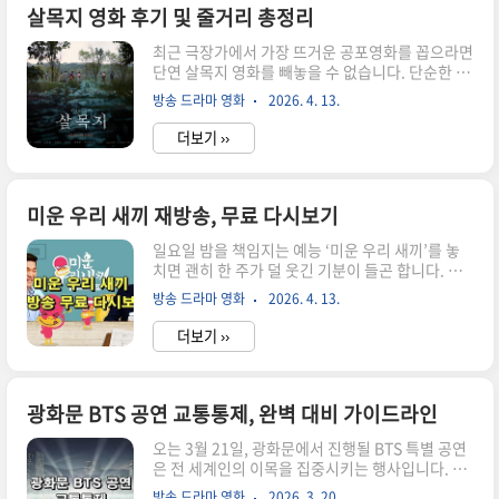
도 이미 화제성을 보장하는 라인업입니다. 단순히
살목지 영화 후기 및 줄거리 총정리
인기 배우를 모은 것이 아니라, 각 캐릭터와 배우의
최근 극장가에서 가장 뜨거운 공포영화를 꼽으라면
이미지가 절묘하게 맞아떨어진 점이 인상적입니
단연 살목지 영화를 빼놓을 수 없습니다. 단순한 공
다. ✔️ 아이유(이지은) 드라마의 중심을 이끄는 핵
포를 넘어 실제 괴담을 기반으로 제작된 이 작품은
심 인물입니다. 감정의 결을 섬세하게 표현하는 연
방송 드라마 영화
2026. 4. 13.
관객들에게 묘한 불안감과 현실적인 공포를 동시에
기력은 물론, 현대적인 여성 캐릭터를 입체적으로
전달합니다. 과연 이 영화는 왜 이렇게 화제가 되었
그려내며 극의 몰입도를 ..
더보기 ››
을까요? 살목지 영화 기본 정보 살목지 영화는
2026년 개봉한 한국 공포 스릴러로, 실제 존재하는
저수지 괴담을 바탕으로 제작된 작품입니다. 특히
로드뷰 촬영이라는 현대적인 소재와 전통적인 괴담
미운 우리 새끼 재방송, 무료 다시보기
이 결합되면서 독특한 분위기를 만들어냅니다. 개
일요일 밤을 책임지는 예능 ‘미운 우리 새끼’를 놓
봉일: 2026년 4월장르: 공포 / 스릴러감독: 이상민
치면 괜히 한 주가 덜 웃긴 기분이 들곤 합니다. 하
주연: 김혜윤, 이종원러닝타임: 약 95분이 영화는
지만 요즘은 본방을 놓쳤다고 해서 아쉬워할 필요
단순히 놀래키는 공포가 아니라, 서서히 조여 오는
방송 드라마 영화
2026. 4. 13.
가 없습니다. ‘미운 우리 새끼 다시보기’는 다양한
심리적 압박을 중심으로 전개됩니다. ✅ 예고편 보
방법으로 빠르고 편하게 시청할 수 있기 때문입니
러가기 살목지 줄거..
더보기 ››
다. 오늘은 최신회차를 무료로 보는 현실적인 방법
까지 깔끔하게 정리해 드리겠습니다. 미우새 최신
회차, 언제 가장 빠르게 볼 수 있을까? 많은 분들이
‘미운 우리 새끼 다시보기’를 검색할 때 가장 궁금
광화문 BTS 공연 교통통제, 완벽 대비 가이드라인
해하는 부분은 바로 업데이트 속도입니다. 결론부
오는 3월 21일, 광화문에서 진행될 BTS 특별 공연
터 말씀드리면, 가장 빠른 방법은 SBS 공식 VOD
은 전 세계인의 이목을 집중시키는 행사입니다. 이
서비스를 이용하는 것입니다. 일반적으로 방송 종
대규모 이벤트는 강력한 교통 통제를 동반하는데
료 후 약 1~2시간 이내에 최신회차가 업로드되기
방송 드라마 영화
2026. 3. 20.