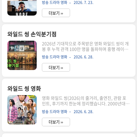
'영화 호프 줄거리'를 검색하는 사람들은 어떤 이야
에도 다양한 리뷰와 관람 후기가 빠르게 확산되고
방송 드라마 영화
2026. 7. 23.
기인지, 기존 한국 영화와 무엇이 다른지 궁금해하
있습니다. 특히 '단순한 괴수 영화인가?', '미스터
는 경우가 많습니다. 이번 글에서는 알려진 정보를
리 스릴러인가?'..
더보기 ››
바탕으로 줄거리와 등장인물, 관람 포인트를 차례
대로 정리해 보겠습니다. 영화 호프는 어떤 작품일
까? 영화 호프(HOPE)​는 미스터리와 SF, 스릴러 장
르가 결합된 작품입니다. 나홍진 감독 특유의 긴장
와일드 씽 손익분기점
감 있는 연출과 독창적인 세계관이 더해져 개봉 전
2026년 기대작으로 주목받은 영화 와일드 씽이 개
부터 화제를 모았습니다. 이 작품의 배경은 비무장
봉 후 누적 관객 100만 명을 돌파하며 흥행 레이스
지대 인근의 작은 항구 마을입니다. 평범했던 일상
를 이어가고 있습니다. 제작비 80억 원이 투입된 작
이 예상치 못한 사건으로 무너지면서 주민들은 생
방송 드라마 영화
2026. 6. 28.
품인 만큼 많은 관객이 가장 궁금해하는 부분은 바
존을 위한 선택을 해야 하는 상황에 놓입니다. 단순
로 손익분기점 200만 명을 달성할 수 있을지입니
한 괴수 영화가 ..
더보기 ››
다. 현재 흥행 흐름과 앞으로의 전망을 살펴보겠습
니다. 와일드 씽 100만 관객 돌파 영화관입장권 통
합전산망 기준으로 와일드 씽은 개봉 후 누적 관객
100만 명을 넘어섰습니다. 개봉 초반부터 꾸준한
와일드 씽 영화
관객 유입을 이어가며 박스오피스 경쟁력을 보여주
영화 와일드 씽(2026)의 줄거리, 출연진, 관람 포
고 있다는 평가를 받고 있습니다. 특히 개봉 전부터
인트, 후기까지 한눈에 정리했습니다. 2000년대
진행된 다양한 홍보 활동이 관심을 모았습니다. 극
아이돌 감성과 재도전의 메시지를 담은 한국 코미
중 혼성 댄스 그룹 '트라이앵글'의 뮤직비디오는 수
방송 드라마 영화
2026. 6. 28.
디 영화 리뷰입니다. 와일드 씽(2026), 어떤 영화
백만 회 조회 수를 기록했고, 배우 오정세가 선보인
일까? 2026년 개봉한 와일드 씽(Wild Sing)은 웃
'니가 좋..
더보기 ››
음과 향수를 동시에 담아낸 한국 코미디 영화다. 손
재곤 감독이 연출을 맡았으며 강동원, 엄태구, 박지
현, 오정세, 신하균 등 개성 있는 배우들이 출연해