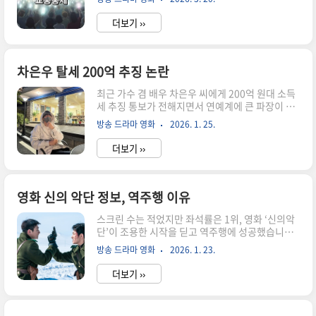
요. 이번 글에서는 복잡한 상황 속에서도 공연을 안
때문에, 일요일 밤 방송을 놓쳤더라도 당일 바로 시
전하게 즐기기 위한 필수 이동 전략과 주의사항을
청이 가능합니다. ..
더보기 ››
자세히 분석해 드립니다. 01. 초대형 이벤트와 도
시 교통의 관계광화문에서 펼쳐질 BTS의 '컴백 라
이브 아리랑'은 단순한 음악 공연을 넘어섭니다. 전
세계 팬들이 주목하는 상징적인 행사라고 할 수 있
차은우 탈세 200억 추징 논란
습니다. 초대형 이벤트는 서울시 중심부에서 진행
최근 가수 겸 배우 차은우 씨에게 200억 원대 소득
될 경우, 필연적으로 광범위한 도시 교통 통제를 수
세 추징 통보가 전해지면서 연예계에 큰 파장이 일
반하게 됩니다. 이는 안전 확보를 최우선으로 고려
고 있어요. 이번 사안은 국세청의 세무조사 결과로
한 조치입니다. 수십만 명에 달하는 인파가 한곳에
방송 드라마 영화
2026. 1. 25.
불거진 일인데요. 현재는 '탈세 확정' 단계가 아닌
집중될 경우, 예측 불가능한 사고를 방지하기 위한
'과세 전 심사 단계'에 해당한다고 해요. 이 논란은
선제적 대응인 것..
더보기 ››
고액 소득 연예인의 복잡한 수익 구조와 가족 법인
을 통한 소득 분산 문제를 다시 한번 수면 위로 떠오
르게 했어요. 연예인 세무조사에 대한 사회적 관심
이 높아지는 가운데, 과연 무엇이 쟁점이 되고 있는
영화 신의 악단 정보, 역주행 이유
지 자세히 알아볼 필요가 있어요. 이번 글에서는 차
스크린 수는 적었지만 좌석률은 1위, 영화 ‘신의악
은우 씨 사건의 핵심 쟁점들을 객관적으로 분석하
단’이 조용한 시작을 딛고 역주행에 성공했습니다.
고, 유사 사례와의 비교를 통해 연예인 세금 문제에
관객들의 입소문과 N차 관람이 만들어낸 이 흐름,
대한 깊이 있는 이해를 돕고자 해요. 01. 차은우 추
방송 드라마 영화
2026. 1. 23.
그 배경을 분석해 봤습니다. 1. 신의악단, 어떤 영화
징 통보 사건의 핵심 쟁점 분석 차은우 씨에게 통
인가요? 영화 ‘신의악단’은 2025년 말 개봉한 드라
보..
더보기 ››
마 장르 작품으로, 북한 보위부가 외화벌이를 위해
꾸민 가짜 찬양단의 이야기를 담고 있어요. 겉으로
보기엔 다소 무거운 설정이지만, 실상은 사람 냄새