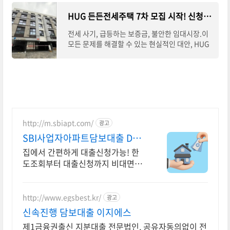
HUG 든든전세주택 7차 모집 시작! 신청 조건과 절차 총정리
전세 사기, 급등하는 보증금, 불안한 임대시장.이
모든 문제를 해결할 수 있는 현실적인 대안, HUG
든든전세주택이 제7차 입주자 모집을 시작했습니
다.나이·소득 제한 없이 무주택자라면 누구나
http://m.sbiapt.com/
광고
SBI사업자아파트담보대출 DSR
제한없는 사업자대출!
집에서 간편하게 대출신청가능! 한
도조회부터 대출신청까지 비대면으
로
http://www.egsbest.kr/
광고
신속진행 담보대출 이지에스
제1금융권출신 지분대출 전문법인, 공유자동의없이 전