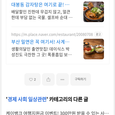
97
대봉동 감자탕은 여기로 끝! 국
물부터 다른 감자탕맛집
배달할인 진한데 무겁지 않고, 얼큰
한데 부담 없는 국물. 셀프바 순대 무
제한무료 속 풀리는 시원한 국물, 푸
짐한 감자탕, 셀프바 순대 무제한 무
료까지
https://m.place.naver.com/restaurant/20080708
광고
부산 밀면은 꼭 여기서! 사계절
단골이 많은 밀면맛집
생활의달인 출연맛집! 데이식스 박
성진도 극찬한 그 곳! 폭풍흡입 보장
합니다! 부산 로컬 밀면 찾는다면 동
네에서 검증된 후회없는 한 끼 소문
난가야밀면에서
구독하기
2
'
경제 사회 일상관련
' 카테고리의 다른 글
케이뱅크 여행지원금 이벤트! 300만원 받을 수 있는 사장