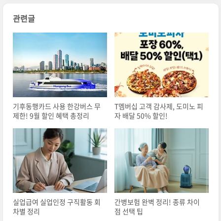
관련글
기후동행카드 사용 한강버스 무
T멤버십 고객 감사제, 도미노 피
제한! 9월 할인 혜택 총정리
자 배달 50% 할인!
실업급여 실업인정 구직활동 회
간병보험 완벽 정리! 종류 차이
차별 정리
점 선택 팁