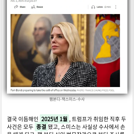
팸본디-잭스미스-수사
결국 이듬해인
2025년 1월
, 트럼프가 취임한 직후 두
사건은 모두
종결
됐고, 스미스는 사실상 수사에서 손