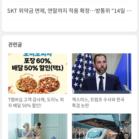
SKT 위약금 면제, 연말까지 적용 확정…방통위 “14일 시
한은 부당”
관련글
T멤버십 고객 감사제, 도미노 피
잭스미스, 트럼프 수사와 한국
자 배달 50% 할인!
특검 논란