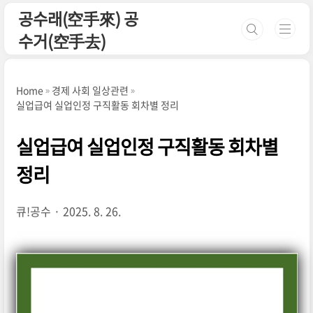
본문 바로가기
공수래(空手來) 공
수거(空手去)
Home
경제 사회 일상관련
실업급여 실업인정 구직활동 회차별 정리
실업급여 실업인정 구직활동 회차별
정리
큐!공수
2025. 8. 26.