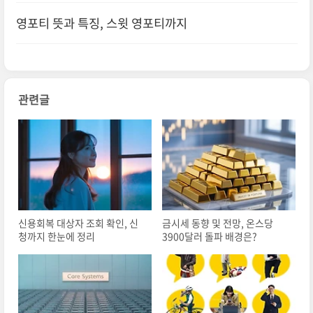
정리
영포티 뜻과 특징, 스윗 영포티까지
관련글
신용회복 대상자 조회 확인, 신
금시세 동향 및 전망, 온스당
청까지 한눈에 정리
3900달러 돌파 배경은?