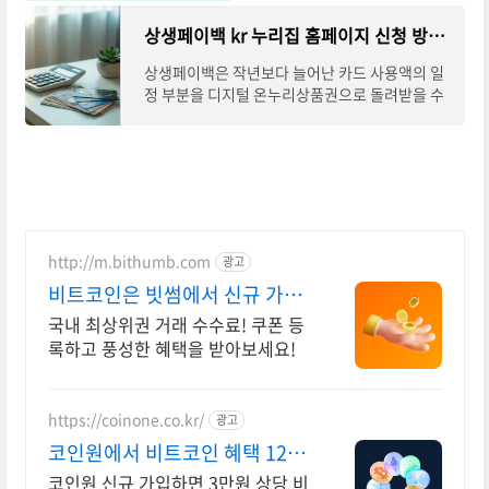
상생페이백 kr 누리집 홈페이지 신청 방법 조회
상생페이백은 작년보다 늘어난 카드 사용액의 일
정 부분을 디지털 온누리상품권으로 돌려받을 수
있는 제도인데요. 최대 30만 원까지 환급 혜택을
받을 수 있어 가계 부담을 덜고, 동시에 전통
http://m.bithumb.com
광고
비트코인은 빗썸에서 신규 가입
시 5만원 혜택
국내 최상위권 거래 수수료! 쿠폰 등
록하고 풍성한 혜택을 받아보세요!
https://coinone.co.kr/
광고
코인원에서 비트코인 혜택 12년
무사고 거래소
코인원 신규 가입하면 3만원 상당 비