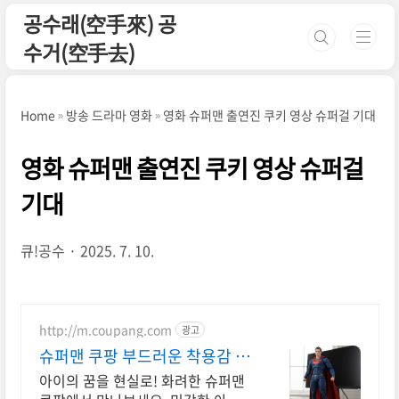
본문 바로가기
공수래(空手來) 공
수거(空手去)
Home
방송 드라마 영화
영화 슈퍼맨 출연진 쿠키 영상 슈퍼걸 기대
영화 슈퍼맨 출연진 쿠키 영상 슈퍼걸
기대
큐!공수
2025. 7. 10.
http://m.coupang.com
광고
슈퍼맨 쿠팡 부드러운 착용감 활
동성 UP
아이의 꿈을 현실로! 화려한 슈퍼맨