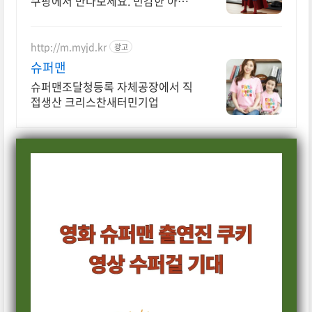
쿠팡에서 만나보세요. 민감한 아이
피부도 안심! 와우회원 무제한 무료
배송으로 편안하게.
http://m.myjd.kr
광고
슈퍼맨
슈퍼맨조달청등록 자체공장에서 직
접생산 크리스찬새터민기업