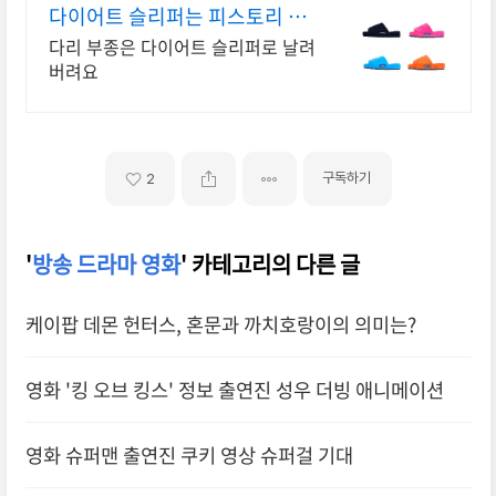
다이어트 슬리퍼는 피스토리 품
질좋은 신을거리 쇼핑몰
다리 부종은 다이어트 슬리퍼로 날려
버려요
구독하기
2
'
방송 드라마 영화
' 카테고리의 다른 글
케이팝 데몬 헌터스, 혼문과 까치호랑이의 의미는?
영화 '킹 오브 킹스' 정보 출연진 성우 더빙 애니메이션
영화 슈퍼맨 출연진 쿠키 영상 슈퍼걸 기대