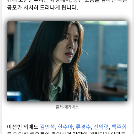
공포가 서서히 드러나게 됩니다.
출처-메가박스
이선빈 외에도
김민석
,
한수아
,
류경수
,
전익령
,
백주희