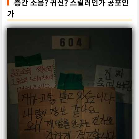
층간 소음? 귀신? 스릴러인가 공포인
가