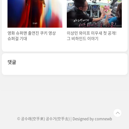
영화 슈퍼맨 출연진 쿠키 영상
이상민 와이프 미우새 첫 공개!
슈퍼걸 기대
그 비하인드 이야기
댓글
© 공수래(空手來) 공수거(空手去) | Designed by
comnewb