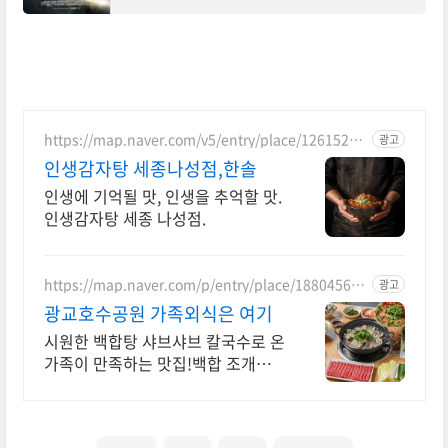
비에르 바르뎀이 출연하며 포뮬러 1의 세계를 생
생하게 그렸습니다. 박진감 넘치는 레이싱 장면과
https://map.naver.com/v5/entry/place/12615261
광고
91
인생감자탕 세종나성점,한솔
인생에 기억될 맛, 인생을 추억할 맛.
인생감자탕 세종 나성점.
https://map.naver.com/p/entry/place/188045621
광고
7
광교호수공원 가족외식은 여기
시원한 백합탕 샤브샤브 칼국수로 온
가족이 만족하는 맛집!백합 조개를
아낌없이 듬뿍