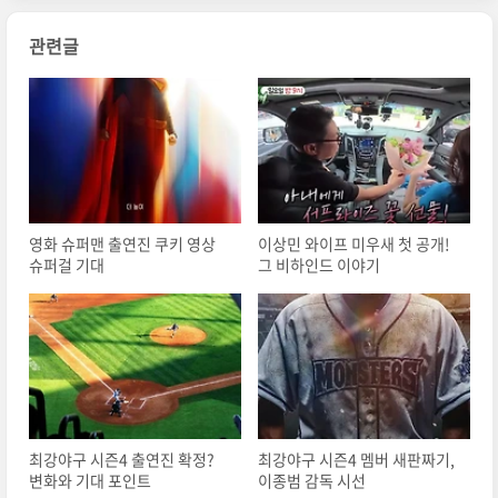
관련글
영화 슈퍼맨 출연진 쿠키 영상
이상민 와이프 미우새 첫 공개!
슈퍼걸 기대
그 비하인드 이야기
최강야구 시즌4 출연진 확정?
최강야구 시즌4 멤버 새판짜기,
변화와 기대 포인트
이종범 감독 시선