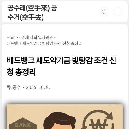
본문 바로가기
공수래(空手來) 공
수거(空手去)
Home
경제 사회 일상관련
배드뱅크 새도약기금 빚탕감 조건 신청 총정리
배드뱅크 새도약기금 빚탕감 조건 신
청 총정리
큐!공수
2025. 10. 9.