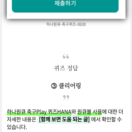
하나원큐-축구퀴즈-0630
퀴즈 정답
③ 클리어링
하나원큐 축구Play 퀴즈HANA
와
원큐볼 사용
에 대한 더
자세한 내용은
[함께 보면 도움 되는 글]
에서 확인할 수
있습니다.