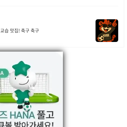
교습 맛집! 축구 축구