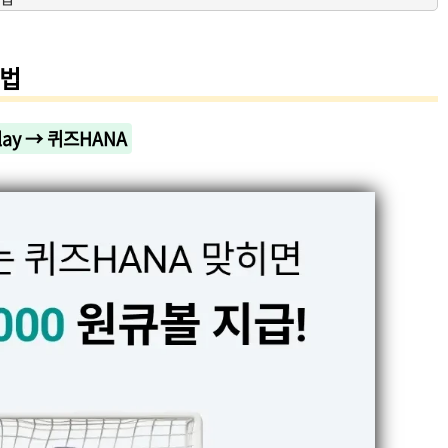
방법
ay → 퀴즈HANA