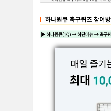
하나원큐 축구퀴즈 참여
▶ 하나원큐(1Q) → 하단메뉴 → 축구Pl