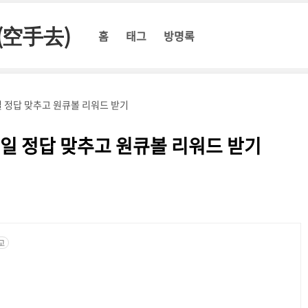
(空手去)
홈
태그
방명록
일 정답 맞추고 원큐볼 리워드 받기
8일 정답 맞추고 원큐볼 리워드 받기
고