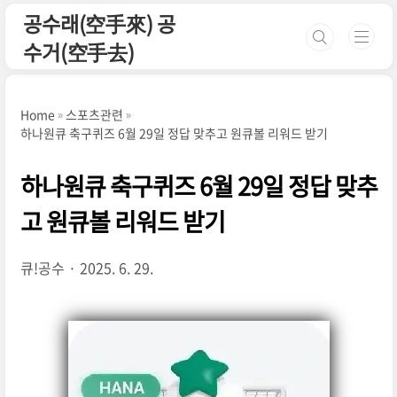
본문 바로가기
공수래(空手來) 공
수거(空手去)
Home
스포츠관련
하나원큐 축구퀴즈 6월 29일 정답 맞추고 원큐볼 리워드 받기
하나원큐 축구퀴즈 6월 29일 정답 맞추
고 원큐볼 리워드 받기
큐!공수
2025. 6. 29.