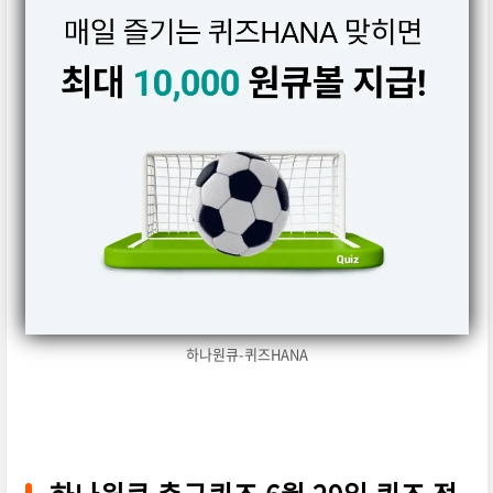
하나원큐-퀴즈HANA