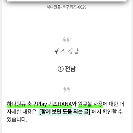
하나원큐-축구퀴즈-0629
퀴즈 정답
① 전남
하나원큐 축구Play 퀴즈HANA
와
원큐볼 사용
에 대한 더
자세한 내용은
[함께 보면 도움 되는 글]
에서 확인할 수
있습니다.