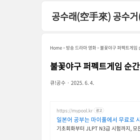
본문 바로가기
공수래(空手來) 공수거
Home
방송 드라마 영화
불꽃야구 퍼펙트게임 
불꽃야구 퍼펙트게임 순간!
큐!공수
2025. 6. 4.
https://mypool.kr
광고
일본어 공부는 마이풀에서 무료로 
기초회화부터 JLPT N3급 시험까지, 모