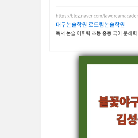
https://blog.naver.com/lawdreamacad
대구논술학원 로드림논술학원
독서 논술 어휘력 초등 중등 국어 문해력