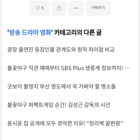
구독하기
5
'
방송 드라마 영화
' 카테고리의 다른 글
광장 출연진 등장인물 관계도와 원작 차이점 비교
불꽃야구 직관 예매부터 SBS Plus 생중계 정보까지! 인
하대전 완전 정복
굿보이 촬영지 부산 영도에서 꼭 가봐야 할 명소들
불꽃야구 퍼펙트게임 순간! 김성근 감독의 시선
윤시윤 집 공개에 모두 경악한 이유! “정리벽 끝판왕”