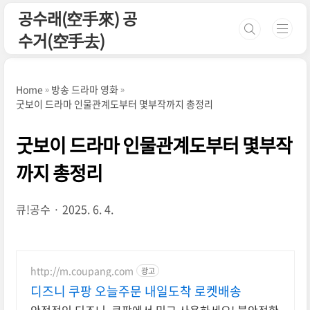
본문 바로가기
공수래(空手來) 공
수거(空手去)
Home
방송 드라마 영화
굿보이 드라마 인물관계도부터 몇부작까지 총정리
굿보이 드라마 인물관계도부터 몇부작
까지 총정리
큐!공수
2025. 6. 4.
http://m.coupang.com
광고
디즈니 쿠팡 오늘주문 내일도착 로켓배송