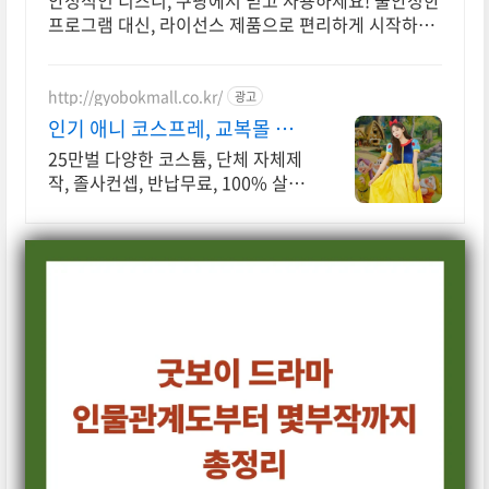
안정적인 디즈니, 쿠팡에서 믿고 사용하세요! 불안정한
프로그램 대신, 라이선스 제품으로 편리하게 시작하세
요.
http://gyobokmall.co.kr/
광고
인기 애니 코스프레, 교복몰 오
늘배송 오늘도착 택배대여
25만벌 다양한 코스튬, 단체 자체제
작, 졸사컨셉, 반납무료, 100% 살균
세탁 졸사 코스프레, 졸업가운 각종
의상대여 25만벌 보유, 100%세탁
반납 무료