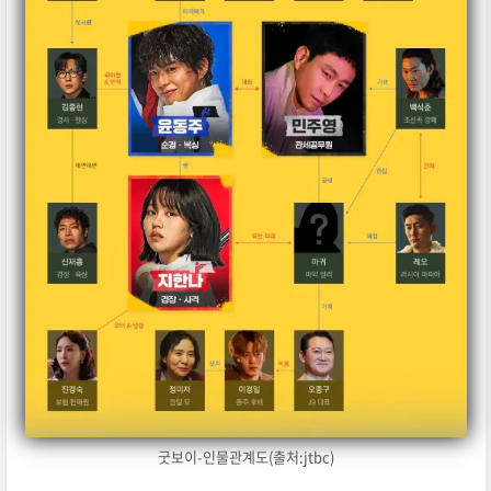
굿보이-인물관계도(출처:jtbc)