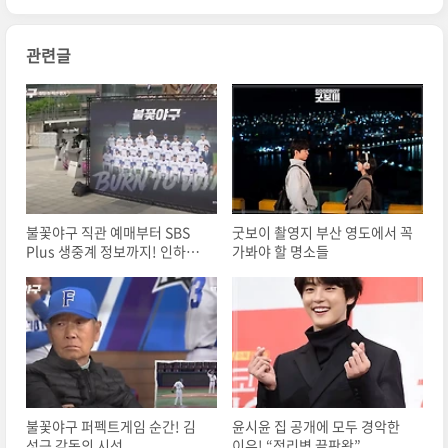
관련글
불꽃야구 직관 예매부터 SBS
굿보이 촬영지 부산 영도에서 꼭
Plus 생중계 정보까지! 인하대
가봐야 할 명소들
전 완전 정복
불꽃야구 퍼펙트게임 순간! 김
윤시윤 집 공개에 모두 경악한
성근 감독의 시선
이유! “정리벽 끝판왕”