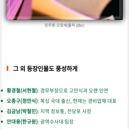
민주영-오정세(출처-jtbc)
그 외 등장인물도 풍성하게
황경철(서현철)
: 경무부장으로 고만식과 오랜 인연
오종구(정만식)
: 복싱 국대 출신, 현재는 경비업체 대표
김금남(박철민)
: 지역 정보통, 전당포 사장
안대용(한규원)
: 광역수사대 팀장