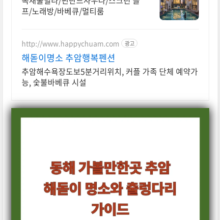
독채풀빌라/핀란드사우나/스크린 골
프/노래방/바베큐/멀티룸
http://www.happychuam.com
광고
해돋이명소 추암행복펜션
추암해수욕장도보5분거리위치, 커플 가족 단체 예약가
능, 숯불바베큐 시설