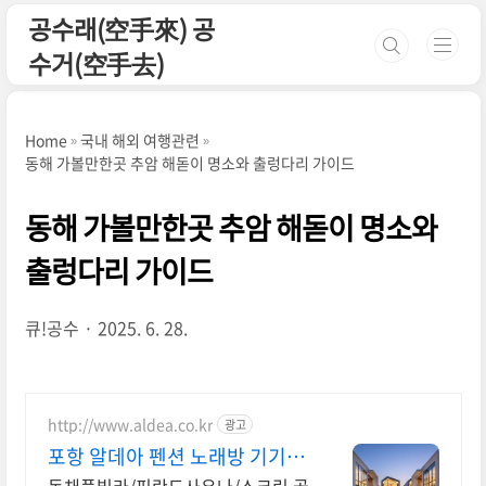
본문 바로가기
공수래(空手來) 공
수거(空手去)
Home
국내 해외 여행관련
동해 가볼만한곳 추암 해돋이 명소와 출렁다리 가이드
동해 가볼만한곳 추암 해돋이 명소와
출렁다리 가이드
큐!공수
2025. 6. 28.
http://www.aldea.co.kr
광고
포항 알데아 펜션 노래방 기기 대
여