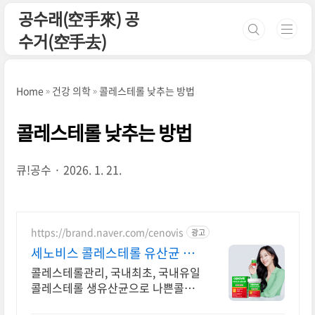
본문 바로가기
공수래(空手來) 공
수거(空手去)
Home
건강 의학
콜레스테롤 낮추는 방법
콜레스테롤 낮추는 방법
큐!공수
2026. 1. 21.
https://brand.naver.com/cenovis
광고
세노비스 콜레스테롤 유산균 실
온보관으로 간편하게
콜레스테롤관리, 국내최초, 국내유일
콜레스테롤 생유산균으로 나쁜콜레
스테롤 DOWN