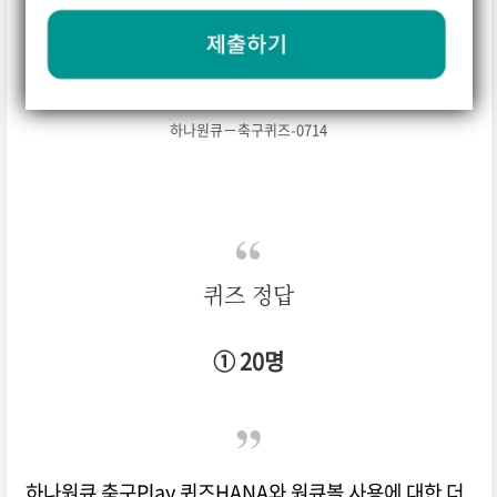
하나원큐－축구퀴즈-0714
퀴즈 정답
① 20명
하나원큐 축구Play 퀴즈HANA
와
원큐볼 사용
에 대한 더