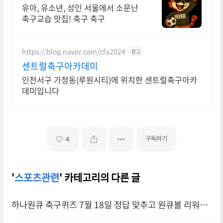
유아, 유소년, 성인 서울에서 소문난
축구교습 맛집! 축구 축구
https://blog.naver.com/cfa2024
광고
센트럴축구아카데미
인천서구 가정동(루원시티)에 위치한 센트럴축구아카
데미입니다
구독하기
4
'
스포츠관련
' 카테고리의 다른 글
하나원큐 축구퀴즈 7월 18일 정답 맞추고 원큐볼 리워드