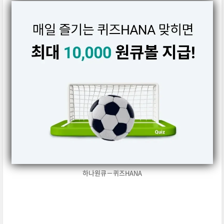
하나원큐－퀴즈HANA