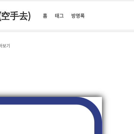
(空手去)
홈
태그
방명록
아보기